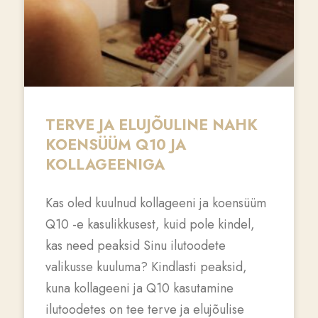
TERVE JA ELUJÕULINE NAHK
KOENSÜÜM Q10 JA
KOLLAGEENIGA
Kas oled kuulnud kollageeni ja koensüüm
Q10 -e kasulikkusest, kuid pole kindel,
kas need peaksid Sinu ilutoodete
valikusse kuuluma? Kindlasti peaksid,
kuna kollageeni ja Q10 kasutamine
ilutoodetes on tee terve ja elujõulise