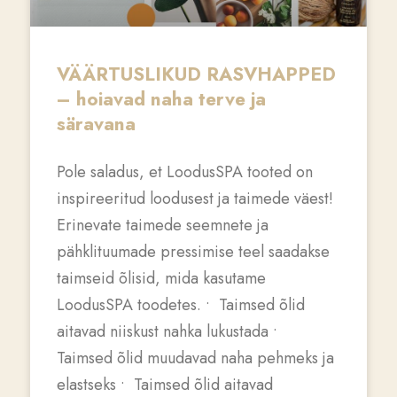
VÄÄRTUSLIKUD RASVHAPPED
– hoiavad naha terve ja
säravana
Pole saladus, et LoodusSPA tooted on
inspireeritud loodusest ja taimede väest!
Erinevate taimede seemnete ja
pähklituumade pressimise teel saadakse
taimseid õlisid, mida kasutame
LoodusSPA toodetes. • Taimsed õlid
aitavad niiskust nahka lukustada •
Taimsed õlid muudavad naha pehmeks ja
elastseks • Taimsed õlid aitavad