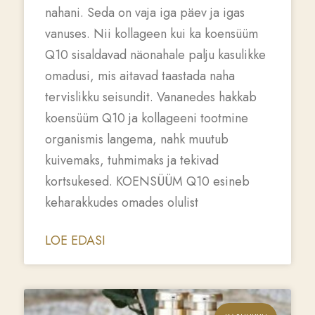
nahani. Seda on vaja iga päev ja igas
vanuses. Nii kollageen kui ka koensüüm
Q10 sisaldavad näonahale palju kasulikke
omadusi, mis aitavad taastada naha
tervislikku seisundit. Vananedes hakkab
koensüüm Q10 ja kollageeni tootmine
organismis langema, nahk muutub
kuivemaks, tuhmimaks ja tekivad
kortsukesed. KOENSÜÜM Q10 esineb
keharakkudes omades olulist
LOE EDASI