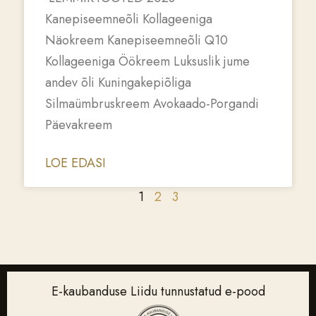
Kanepiseemneõli Kollageeniga
Näokreem Kanepiseemneõli Q10
Kollageeniga Öökreem Luksuslik jume
andev õli Kuningakepiõliga
Silmaümbruskreem Avokaado-Porgandi
Päevakreem
LOE EDASI
1
2
3
E-kaubanduse Liidu tunnustatud e-pood