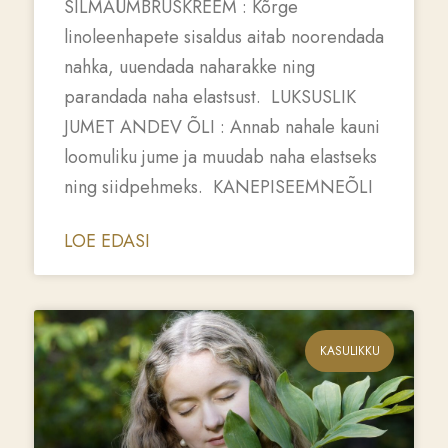
SILMAÜMBRUSKREEM : Kõrge
linoleenhapete sisaldus aitab noorendada
nahka, uuendada naharakke ning
parandada naha elastsust. LUKSUSLIK
JUMET ANDEV ÕLI : Annab nahale kauni
loomuliku jume ja muudab naha elastseks
ning siidpehmeks. KANEPISEEMNEÕLI
LOE EDASI
KASULIKKU