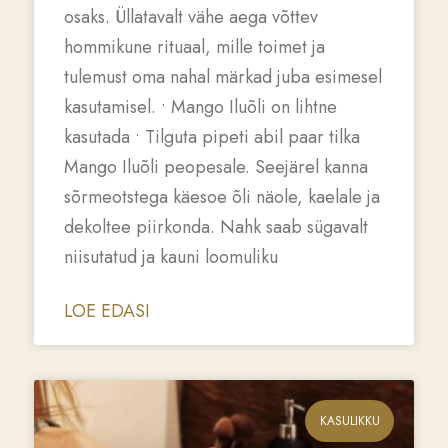
osaks. Üllatavalt vähe aega võttev
hommikune rituaal, mille toimet ja
tulemust oma nahal märkad juba esimesel
kasutamisel. • Mango Iluõli on lihtne
kasutada • Tilguta pipeti abil paar tilka
Mango Iluõli peopesale. Seejärel kanna
sõrmeotstega käesoe õli näole, kaelale ja
dekoltee piirkonda. Nahk saab sügavalt
niisutatud ja kauni loomuliku
LOE EDASI
KASULIKKU