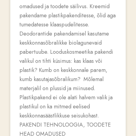
omadused ja toodete säilivus. Kreemid
pakendame plastikpakenditesse, õlid aga
tumedatesse klaaspudelitesse.
Deodorantide pakendamisel kasutame
keskkonnasõbralikke biolagunevaid
pabertuube. Looduskosmeetika pakendi
valikul on tihti küsimus: kas klaas või
plastik? Kumb on keskkonnale parem,
kumb kasutajasõbralikum? Mõlemal
materjalil on plussid ja miinused.
Plastikpakend ei ole alati halvem valik ja
plastikul on ka mitmed eelised
keskkonnasäästlikkuse seisukohast.
PAKENDI TEHNOLOOGIA, TOODETE
HEAD OMADUSED