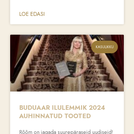
LOE EDASI
KASULIKKU
BUDUAAR ILULEMMIK 2024
AUHINNATUD TOOTED
Rõõm on jagada suurepäraseid uudiseid!