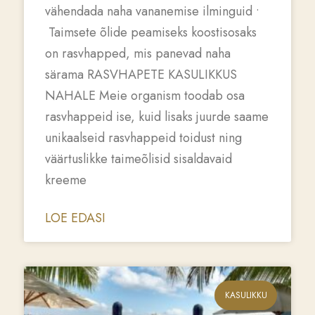
vähendada naha vananemise ilminguid •
Taimsete õlide peamiseks koostisosaks
on rasvhapped, mis panevad naha
särama RASVHAPETE KASULIKKUS
NAHALE Meie organism toodab osa
rasvhappeid ise, kuid lisaks juurde saame
unikaalseid rasvhappeid toidust ning
väärtuslikke taimeõlisid sisaldavaid
kreeme
LOE EDASI
KASULIKKU