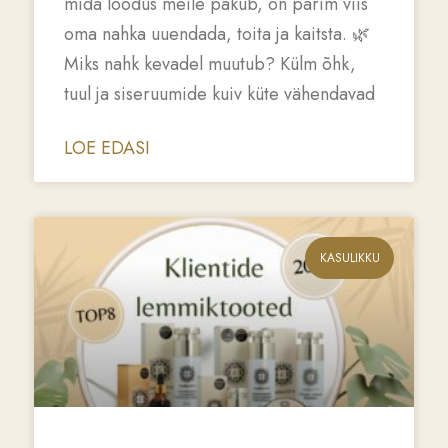
mida loodus meile pakub, on parim viis
oma nahka uuendada, toita ja kaitsta. 🌿
Miks nahk kevadel muutub? Külm õhk,
tuul ja siseruumide kuiv küte vähendavad
LOE EDASI
KASULIKKU