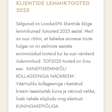
KLIENTIDE LEMMIKTOOTED
2025
Selgunud on LoodusSPA klientide kõige
lemmikumad ilutooted 2025 aastal. Meil
on suur rõõm, et kaheksa esimese toote
hulgas on nii eelmiste aastate
enimmüüdud tooteid kui ka uusi värskeid
ilulemmikuid. TOP2025 tooted on Sinu
ees: KANEPISEEMNEÕLI
KOLLAGEENIGA NÄOKREEM :
Väärtusliku kollageeniga rikastatud
kreem taaselustab kuiva ja väsinud nahka,
lisab nahale elujõudu ning elastsust.
KUNINGAKEPIÕLIGA