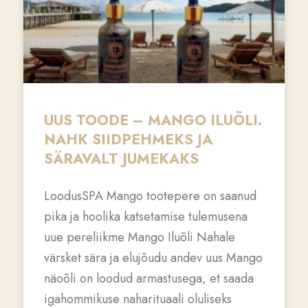
UUS TOODE – MANGO ILUÕLI.
NAHK SIIDPEHMEKS JA
SÄRAVALT JUMEKAKS
LoodusSPA Mango tootepere on saanud
pika ja hoolika katsetamise tulemusena
uue pereliikme Mango Iluõli Nahale
värsket sära ja elujõudu andev uus Mango
näoõli on loodud armastusega, et saada
igahommikuse naharituaali oluliseks