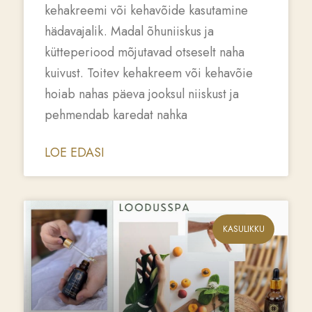
kehakreemi või kehavõide kasutamine
hädavajalik. Madal õhuniiskus ja
kütteperiood mõjutavad otseselt naha
kuivust. Toitev kehakreem või kehavõie
hoiab nahas päeva jooksul niiskust ja
pehmendab karedat nahka
LOE EDASI
KASULIKKU