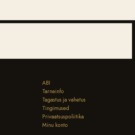
ABI
Tarneinfo
Tagastus ja vahetus
Tingimused
Privaatsuspoliitika
Minu konto