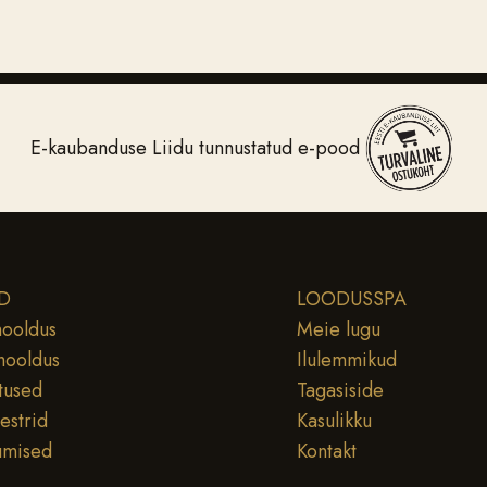
E-kaubanduse Liidu tunnustatud e-pood
D
LOODUSSPA
ooldus
Meie lugu
hooldus
Ilulemmikud
tused
Tagasiside
testrid
Kasulikku
umised
Kontakt