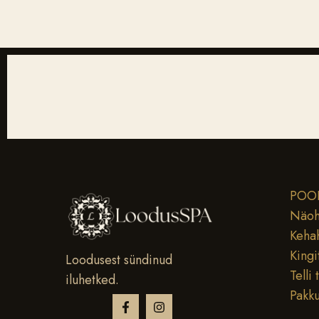
POO
Näoh
Keha
Kingi
Loodusest sündinud
Telli 
iluhetked.
Pakk