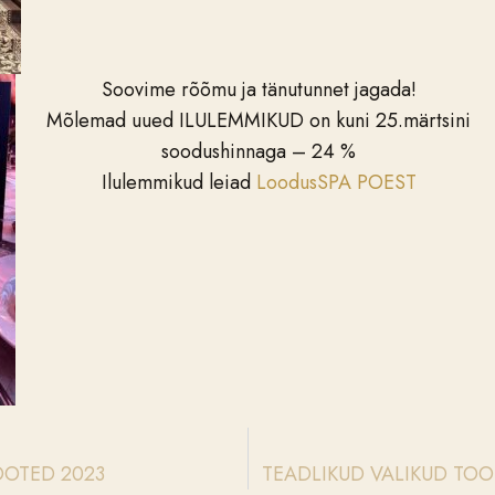
Soovime rõõmu ja tänutunnet jagada!
Mõlemad uued ILULEMMIKUD on kuni 25.märtsini
soodushinnaga – 24 %
Ilulemmikud leiad
LoodusSPA POEST
OOTED 2023
TEADLIKUD VALIKUD TO