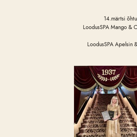
14.märtsi õht
LoodusSPA Mango & Co
LoodusSPA Apelsin 