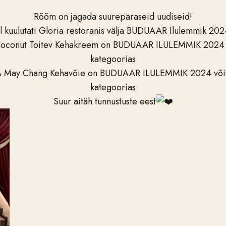
Rõõm on jagada suurepäraseid uudiseid!
ul kuulutati Gloria restoranis välja BUDUAAR Ilulemmik 202
conut Toitev Kehakreem on BUDUAAR ILULEMMIK 2024 võ
kategoorias
& May Chang Kehavõie on BUDUAAR ILULEMMIK 2024 võit
kategoorias
Suur aitäh tunnustuste eest