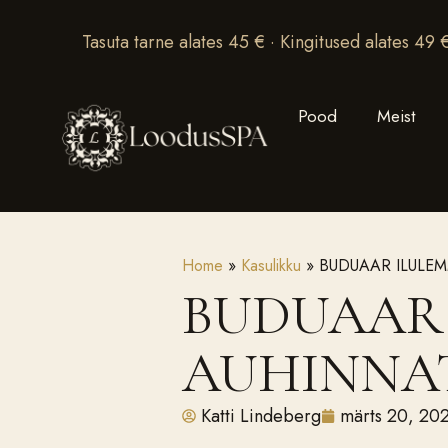
Tasuta tarne alates 45 € · Kingitused alates 49 
Pood
Meist
Home
»
Kasulikku
»
BUDUAAR ILULE
BUDUAAR 
AUHINNA
Katti Lindeberg
märts 20, 20