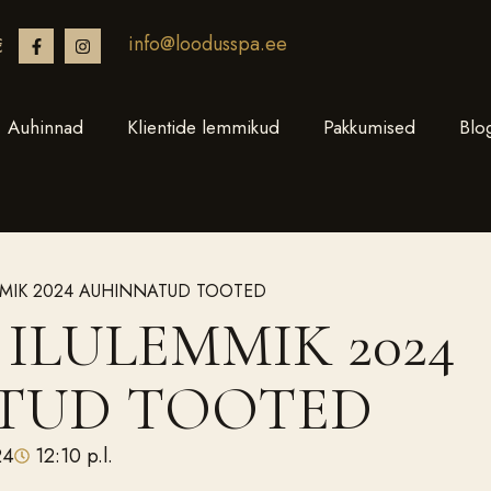
info@loodusspa.ee
€
Auhinnad
Klientide lemmikud
Pakkumised
Blo
MMIK 2024 AUHINNATUD TOOTED
ILULEMMIK 2024
TUD TOOTED
24
12:10 p.l.