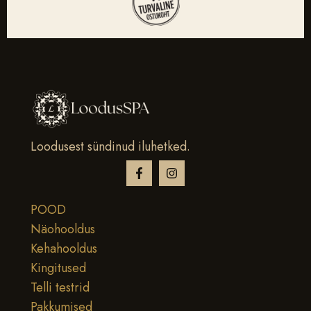
Loodusest sündinud iluhetked.
POOD
Näohooldus
Kehahooldus
Kingitused
Telli testrid
Pakkumised