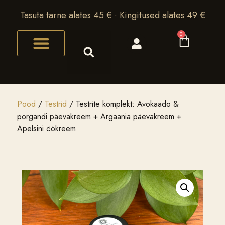
Tasuta tarne alates 45 € · Kingitused alates 49 €
0
Pood
/
Testrid
/ Testrite komplekt: Avokaado &
porgandi päevakreem + Argaania päevakreem +
Apelsini öökreem