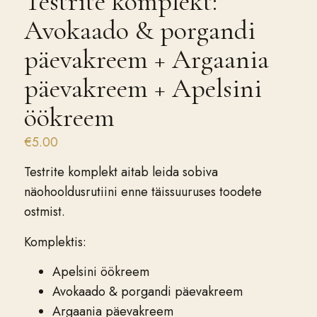
Testrite komplekt:
Avokaado & porgandi
päevakreem + Argaania
päevakreem + Apelsini
öökreem
€
5.00
Testrite komplekt aitab leida sobiva
näohooldusrutiini enne täissuuruses toodete
ostmist.
Komplektis:
Apelsini öökreem
Avokaado & porgandi päevakreem
Argaania päevakreem