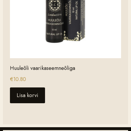
Huuleõli vaarikaseemneõliga
€
10.80
Lisa korvi