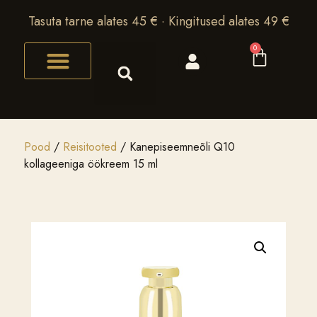
Tasuta tarne alates 45 € · Kingitused alates 49 €
0
Pood
/
Reisitooted
/ Kanepiseemneõli Q10
kollageeniga öökreem 15 ml