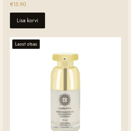
€
15.90
Lisa korvi
Laost otsas