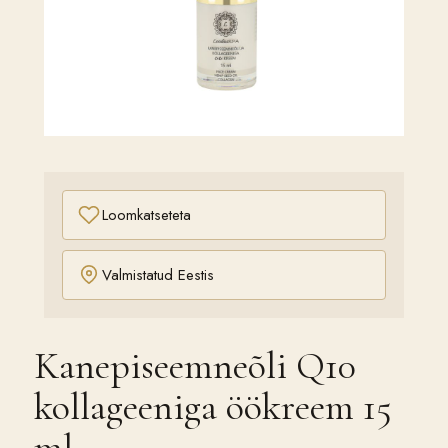
Loomkatseteta
Valmistatud Eestis
Kanepiseemneõli Q10
kollageeniga öökreem 15
ml