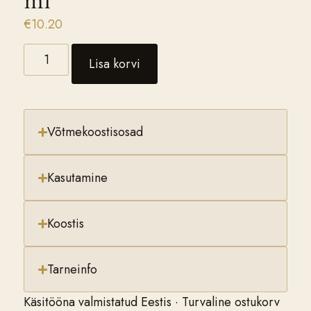
€
10.20
Lisa korvi
Võtmekoostisosad
Kasutamine
Koostis
Tarneinfo
Käsitööna valmistatud Eestis · Turvaline ostukorv