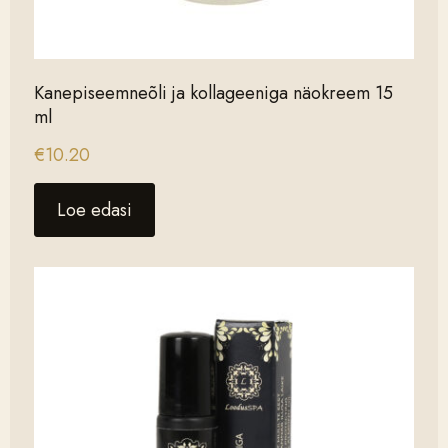
Kanepiseemneõli ja kollageeniga näokreem 15
ml
€
10.20
Loe edasi