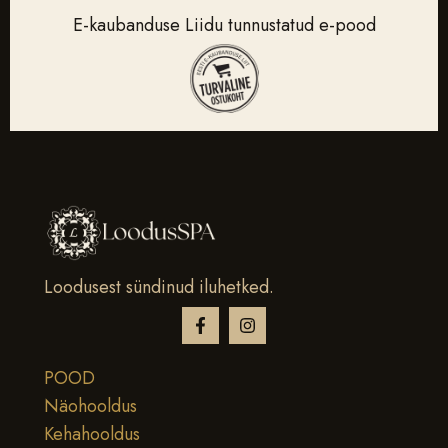
E-kaubanduse Liidu tunnustatud e-pood
Loodusest sündinud iluhetked.
POOD
Näohooldus
Kehahooldus