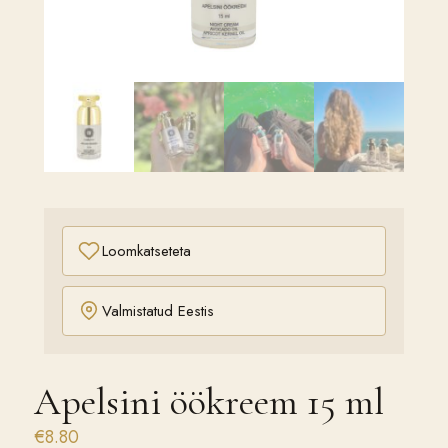
Loomkatseteta
Valmistatud Eestis
Apelsini öökreem 15 ml
€
8.80