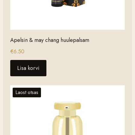
Apelsin & may chang huulepalsam
€
6.50
Lisa korvi
Laost otsas