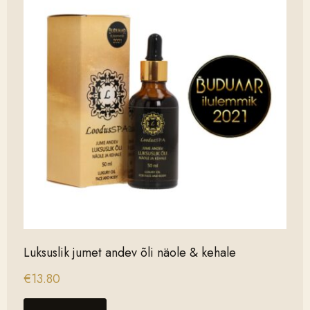
Luksuslik jumet andev õli näole & kehale
€
13.80