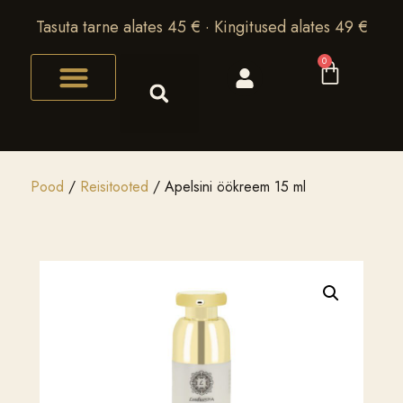
Tasuta tarne alates 45 € · Kingitused alates 49 €
0
Pood
/
Reisitooted
/ Apelsini öökreem 15 ml