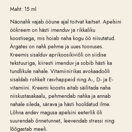
Maht: 15 ml
Näonahk vajab ööune ajal toitvat kaitset.
Apelsini
öökreem on hästi imenduv ja rikkaliku
koostisega, mis hoiab naha kogu öö niisutatud.
Ärgates on nahk pehme ja uues toonuses.
Kreemis sisalduv aprikoosikiviõli on siidise
tekstuuriga, kiiresti imenduv ja sobib hästi ka
tundlikule nahale. Vitamiinirikas avokaadoõli
sisaldab rohkelt rasvhappeid ning A-, D- ja E-
vitamiini. Kreemi koostis aitab säilitada naha
niiskustasakaalu, pehmendab nahka ja annab
nahale sileda, särava ja hästi hooldatud ilme.
Lõhna andev magusa apelsini eeterlik õli
suurendab õnnetunnet, leevendab stressi ning
lõõgastab meeli.