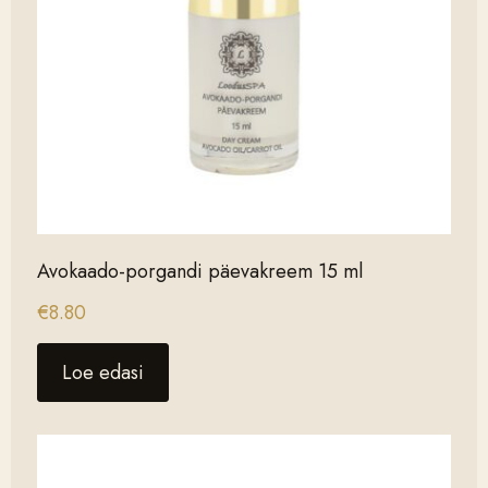
Avokaado-porgandi päevakreem 15 ml
€
8.80
Loe edasi