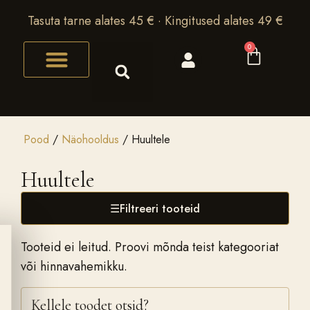
Tasuta tarne alates 45 € · Kingitused alates 49 €
0
Pood
/
Näohooldus
/ Huultele
Huultele
☰
Filtreeri tooteid
Tooteid ei leitud. Proovi mõnda teist kategooriat
või hinnavahemikku.
Kellele toodet otsid?