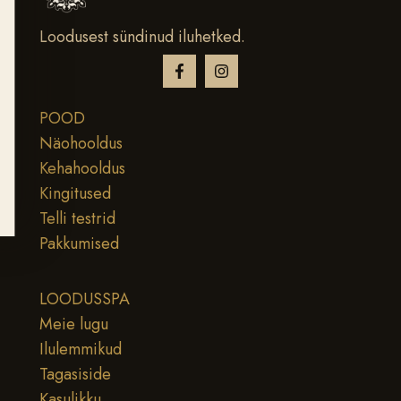
Loodusest sündinud iluhetked.
POOD
Näohooldus
Kehahooldus
Kingitused
Telli testrid
Pakkumised
LOODUSSPA
Meie lugu
Ilulemmikud
Tagasiside
Kasulikku