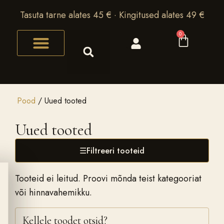
Tasuta tarne alates 45 € · Kingitused alates 49 €
0
Pood
/ Uued tooted
Uued tooted
☰
Filtreeri tooteid
Tooteid ei leitud. Proovi mõnda teist kategooriat
või hinnavahemikku.
Kellele toodet otsid?