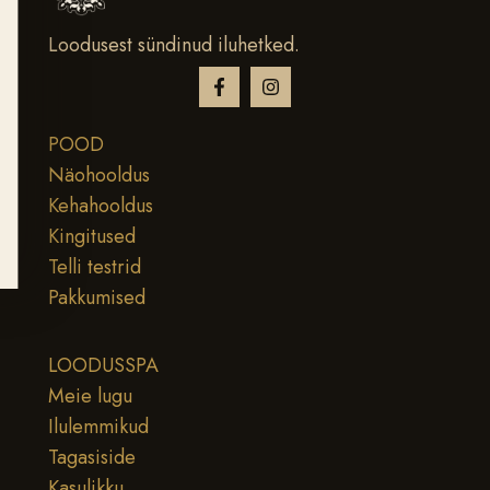
Loodusest sündinud iluhetked.
POOD
Näohooldus
Kehahooldus
Kingitused
Telli testrid
Pakkumised
LOODUSSPA
Meie lugu
Ilulemmikud
Tagasiside
Kasulikku