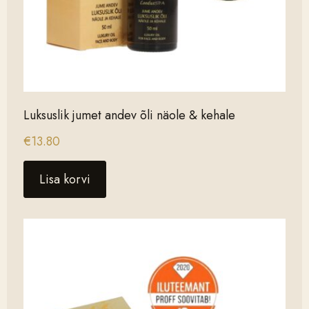
Luksuslik jumet andev õli näole & kehale
€
13.80
Lisa korvi