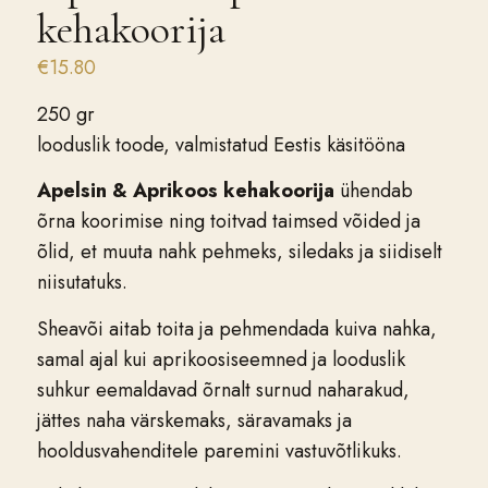
kehakoorija
€
15.80
250 gr
looduslik toode,
valmistatud Eestis käsitööna
Apelsin & Aprikoos kehakoorija
ühendab
õrna koorimise ning toitvad taimsed võided ja
õlid, et muuta nahk pehmeks, siledaks ja siidiselt
niisutatuks.
Sheavõi aitab toita ja pehmendada kuiva nahka,
samal ajal kui aprikoosiseemned ja looduslik
suhkur eemaldavad õrnalt surnud naharakud,
jättes naha värskemaks, säravamaks ja
hooldusvahenditele paremini vastuvõtlikuks.