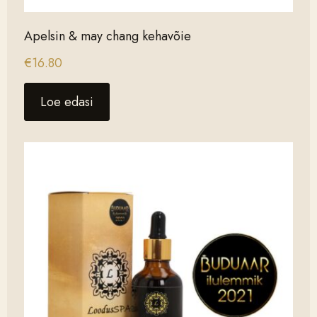
Apelsin & may chang kehavõie
€
16.80
Loe edasi