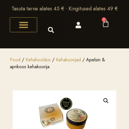
Tasuta tarne alates 45 € · Kingitused alates 49 €
0
Pood
/
Kehahooldus
/
Kehakoorijad
/ Apelsin &
aprikoos kehakoorija