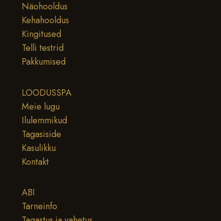
Näohooldus
Kehahooldus
Kingitused
Telli testrid
Pakkumised
LOODUSSPA
Meie lugu
Ilulemmikud
Tagasiside
Kasulikku
Kontakt
ABI
Tarneinfo
Tagastus ja vahetus