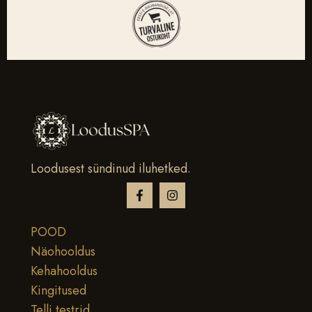
Loodusest sündinud iluhetked.
POOD
Näohooldus
Kehahooldus
Kingitused
Telli testrid