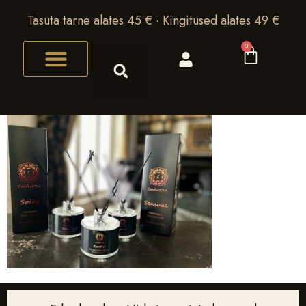
Tasuta tarne alates 45 € · Kingitused alates 49 €
0