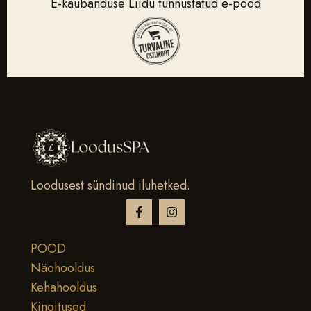
E-kaubanduse Liidu tunnustatud e-pood
Loodusest sündinud iluhetked.
POOD
Näohooldus
Kehahooldus
Kingitused