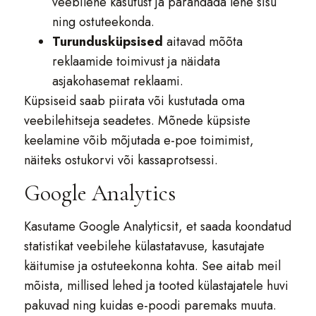
veebilehe kasutust ja parandada lehe sisu
ning ostuteekonda.
Turundusküpsised
aitavad mõõta
reklaamide toimivust ja näidata
asjakohasemat reklaami.
Küpsiseid saab piirata või kustutada oma
veebilehitseja seadetes. Mõnede küpsiste
keelamine võib mõjutada e-poe toimimist,
näiteks ostukorvi või kassaprotsessi.
Google Analytics
Kasutame Google Analyticsit, et saada koondatud
statistikat veebilehe külastatavuse, kasutajate
käitumise ja ostuteekonna kohta. See aitab meil
mõista, millised lehed ja tooted külastajatele huvi
pakuvad ning kuidas e-poodi paremaks muuta.