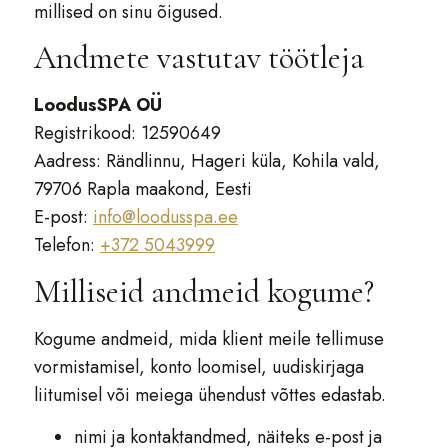
millised on sinu õigused.
Andmete vastutav töötleja
LoodusSPA OÜ
Registrikood: 12590649
Aadress: Rändlinnu, Hageri küla, Kohila vald,
79706 Rapla maakond, Eesti
E-post:
info@loodusspa.ee
Telefon:
+372 5043999
Milliseid andmeid kogume?
Kogume andmeid, mida klient meile tellimuse
vormistamisel, konto loomisel, uudiskirjaga
liitumisel või meiega ühendust võttes edastab.
nimi ja kontaktandmed, näiteks e-post ja