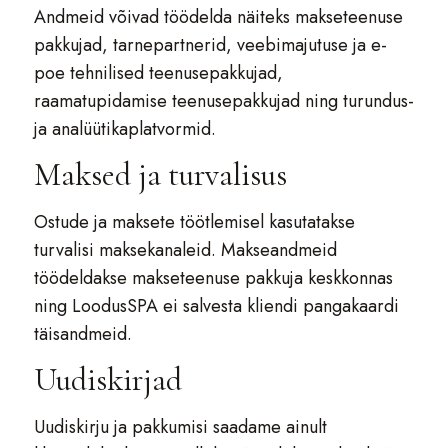
Andmeid võivad töödelda näiteks makseteenuse
pakkujad, tarnepartnerid, veebimajutuse ja e-
poe tehnilised teenusepakkujad,
raamatupidamise teenusepakkujad ning turundus-
ja analüütikaplatvormid.
Maksed ja turvalisus
Ostude ja maksete töötlemisel kasutatakse
turvalisi maksekanaleid. Makseandmeid
töödeldakse makseteenuse pakkuja keskkonnas
ning LoodusSPA ei salvesta kliendi pangakaardi
täisandmeid.
Uudiskirjad
Uudiskirju ja pakkumisi saadame ainult