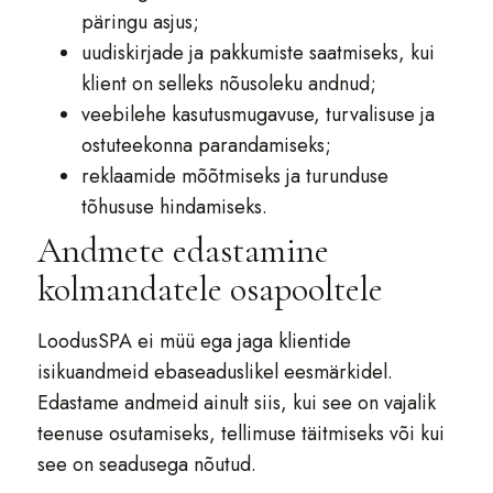
päringu asjus;
uudiskirjade ja pakkumiste saatmiseks, kui
klient on selleks nõusoleku andnud;
veebilehe kasutusmugavuse, turvalisuse ja
ostuteekonna parandamiseks;
reklaamide mõõtmiseks ja turunduse
tõhususe hindamiseks.
Andmete edastamine
kolmandatele osapooltele
LoodusSPA ei müü ega jaga klientide
isikuandmeid ebaseaduslikel eesmärkidel.
Edastame andmeid ainult siis, kui see on vajalik
teenuse osutamiseks, tellimuse täitmiseks või kui
see on seadusega nõutud.