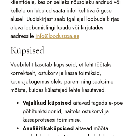
klientidele, kes on selleks nõusoleku andnud või
kellele on lubatud saata infot kehtiva õiguse
alusel. Uudiskirjast saab igal ajal loobuda kirjas
oleva loobumislingi kaudu või kirjutades
aadressile
info@loodusspa.ee
.
Küpsised
Veebileht kasutab küpsiseid, et leht töötaks
korrektselt, ostukorv ja kassa toimiksid,
kasutajakogemus oleks parem ning saaksime
mõista, kuidas külastajad lehte kasutavad.
Vajalikud küpsised
aitavad tagada e-poe
põhifunktsioonid, näiteks ostukorvi ja
kassaprotsessi toimimise.
Analüütikaküpsised
aitavad mõõta