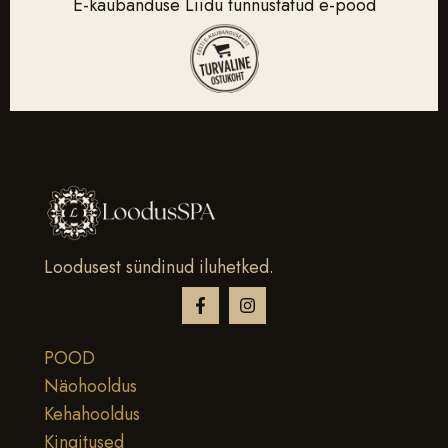
E-kaubanduse Liidu tunnustatud e-pood
Loodusest sündinud iluhetked.
POOD
Näohooldus
Kehahooldus
Kingitused