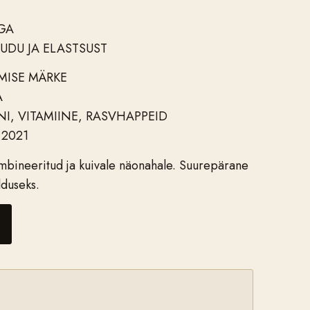
GA
UDU JA ELASTSUST
ISE MÄRKE
A
I, VITAMIINE, RASVHAPPEID
 2021
mbineeritud ja kuivale näonahale. Suurepärane
duseks.