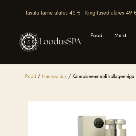
Tasuta tarne alates 45 € · Kingitused alates 49 
Pood
Meist
Pood
/
Näohooldus
/ Kanepiseemneõli kollageeniga