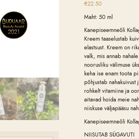
€
22.50
Maht: 50 ml
Kanepiseemneõli Kolla
Kreem taaselustab kuiv
elastsust. Kreem on rik
valk, mis annab nahale 
noorusliku välimuse ü
keha ise enam toota pii
põhjustab nahakuivust 
rohkelt vitamiine ja 
aitavad hoida meie naha
niiskuse väljapääsu nah
Kanepiseemneõli Koll
NIISUTAB SÜGAVUTI