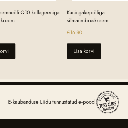
eemneõli Q10 kollageeniga
Kuningakepiõliga
öökreem
silmaümbruskreem
€
16.80
korvi
Lisa korvi
E-kaubanduse Liidu tunnustatud e-pood