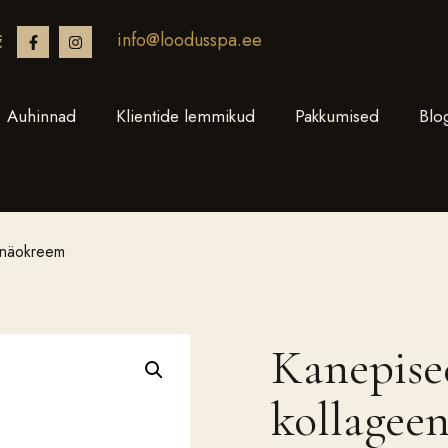
info@loodusspa.ee
€
Auhinnad
Klientide lemmikud
Pakkumised
Blo
 näokreem
Kanepise
kollagee