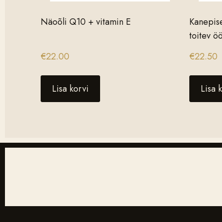
Näoõli Q10 + vitamin E
Kanepis
toitev 
€
22.00
€
22.50
Lisa korvi
Lisa 