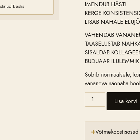
IMENDUB HÄSTI
statud Eestis
KERGE KONSISTENSI
LISAB NAHALE ELUJÕ
VÄHENDAB VANANEM
TAASELUSTAB NAHK
SISALDAB KOLLAGEEN
BUDUAAR ILULEMMIK
Sobib normaalsele, ko
vananeva näonaha hool
Lisa korvi
Võtmekoostisosad