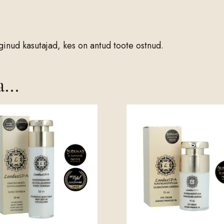
oginud kasutajad, kes on antud toote ostnud.
ka…