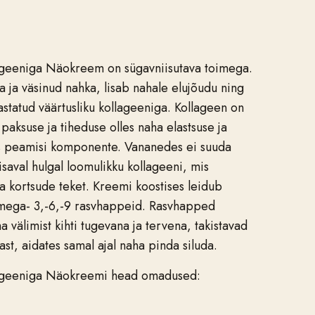
geeniga Näokreem on sügavniisutava toimega.
a ja väsinud nahka, lisab nahale elujõudu ning
astatud väärtusliku kollageeniga. Kollageen on
paksuse ja tiheduse olles naha elastsuse ja
ks peamisi komponente. Vananedes ei suuda
saval hulgal loomulikku kollageeni, mis
ja kortsude teket. Kreemi koostises leidub
oomega- 3,-6,-9 rasvhappeid. Rasvhapped
 välimist kihti tugevana ja tervena, takistavad
ast, aidates samal ajal naha pinda siluda.
ageeniga Näokreemi head omadused: