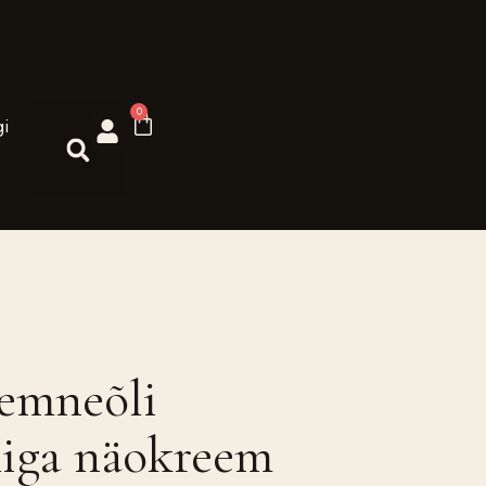
0
gi
emneõli
niga näokreem