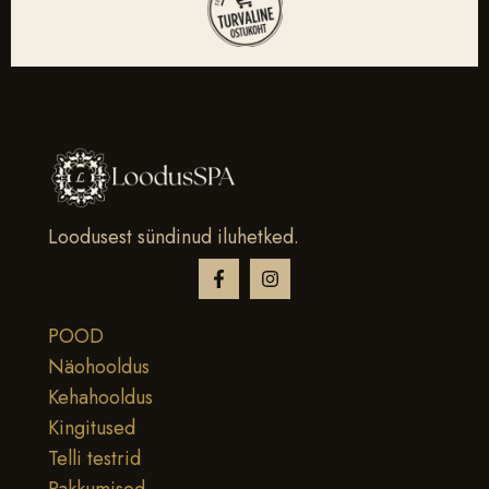
Loodusest sündinud iluhetked.
POOD
Näohooldus
Kehahooldus
Kingitused
Telli testrid
Pakkumised