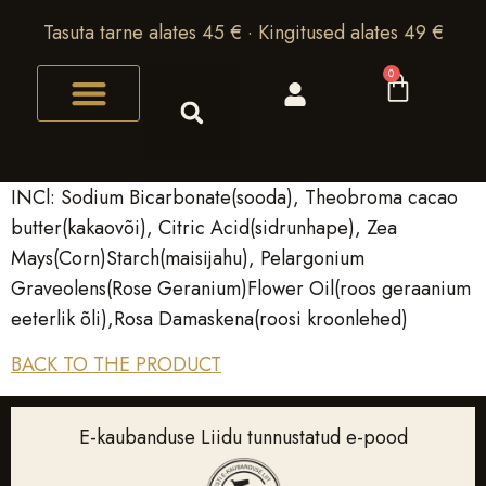
Tasuta tarne alates 45 € · Kingitused alates 49 €
0
INCl: Sodium Bicarbonate(sooda), Theobroma cacao
butter(kakaovõi), Citric Acid(sidrunhape), Zea
Mays(Corn)Starch(maisijahu), Pelargonium
Graveolens(Rose Geranium)Flower Oil(roos geraanium
eeterlik õli),Rosa Damaskena(roosi kroonlehed)
BACK TO THE PRODUCT
E-kaubanduse Liidu tunnustatud e-pood