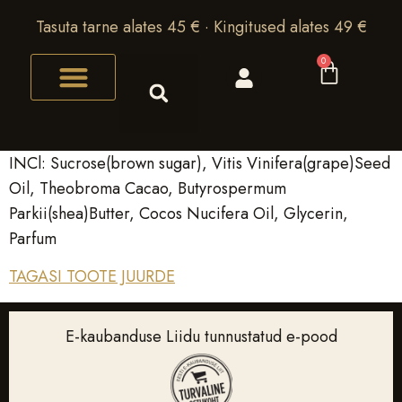
Tasuta tarne alates 45 € · Kingitused alates 49 €
0
INCl: Sucrose(brown sugar), Vitis Vinifera(grape)Seed
Oil, Theobroma Cacao, Butyrospermum
Parkii(shea)Butter, Cocos Nucifera Oil, Glycerin,
Parfum
TAGASI TOOTE JUURDE
E-kaubanduse Liidu tunnustatud e-pood