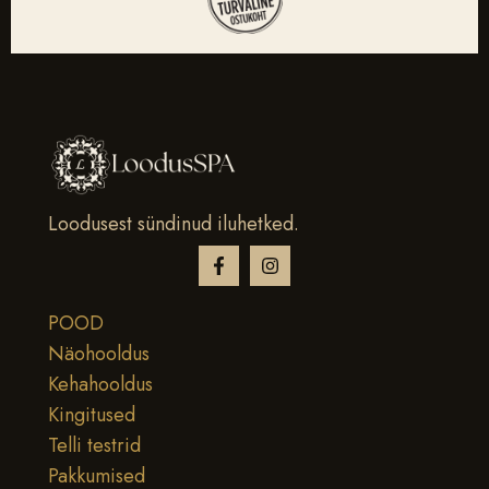
Loodusest sündinud iluhetked.
POOD
Näohooldus
Kehahooldus
Kingitused
Telli testrid
Pakkumised