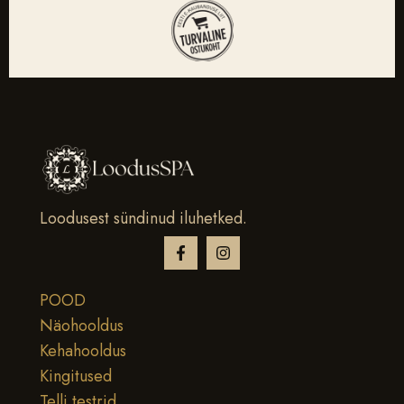
Loodusest sündinud iluhetked.
POOD
Näohooldus
Kehahooldus
Kingitused
Telli testrid