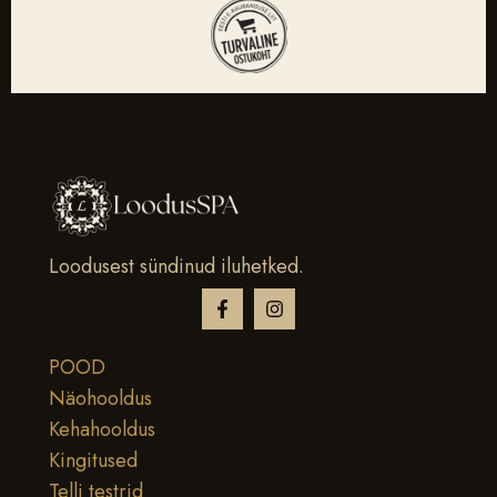
Loodusest sündinud iluhetked.
POOD
Näohooldus
Kehahooldus
Kingitused
Telli testrid