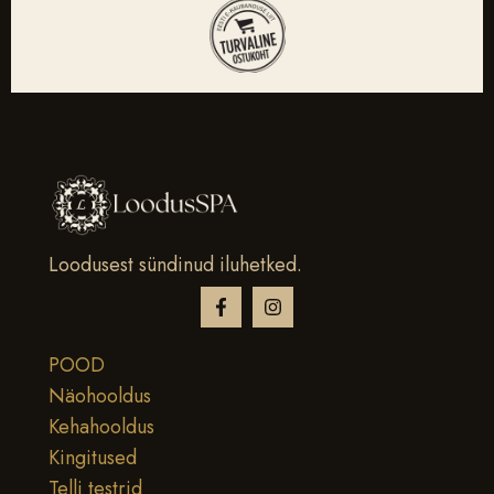
Loodusest sündinud iluhetked.
POOD
Näohooldus
Kehahooldus
Kingitused
Telli testrid