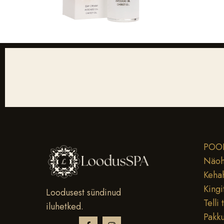
POO
Näoh
Keha
Kingi
Loodusest sündinud
Telli 
iluhetked.
Pakk