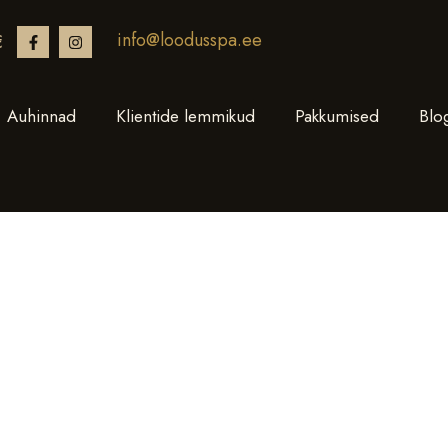
info@loodusspa.ee
€
Auhinnad
Klientide lemmikud
Pakkumised
Blo