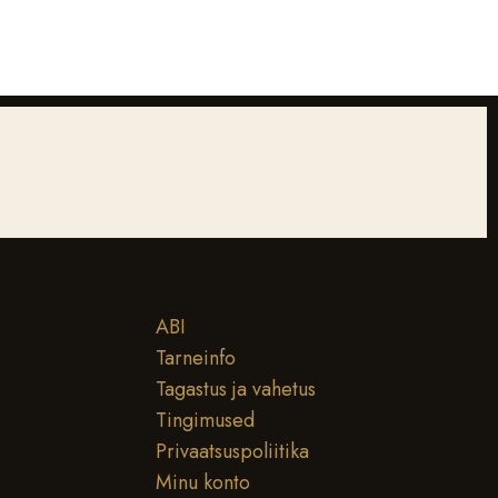
ABI
Tarneinfo
Tagastus ja vahetus
Tingimused
Privaatsuspoliitika
Minu konto