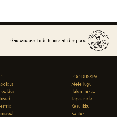
E-kaubanduse Liidu tunnustatud e-pood
D
LOODUSSPA
ooldus
Meie lugu
hooldus
Ilulemmikud
tused
Tagasiside
testrid
Kasulikku
umised
Kontakt