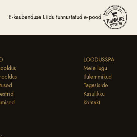
E-kaubanduse Liidu tunnustatud e-pood
D
LOODUSSPA
ooldus
Meie lugu
hooldus
Ilulemmikud
tused
Tagasiside
testrid
Kasulikku
umised
Kontakt