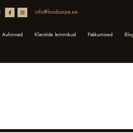
info@loodusspa.ee
€
Auhinnad
Klientide lemmikud
Pakkumised
Blo