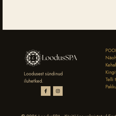
POO
Näoh
Keha
Kingi
Loodusest sündinud
Telli 
iluhetked.
Pakk