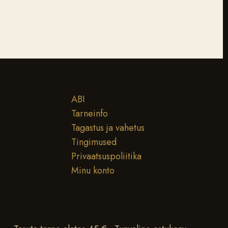
ABI
Tarneinfo
Tagastus ja vahetus
Tingimused
Privaatsuspoliitika
Minu konto