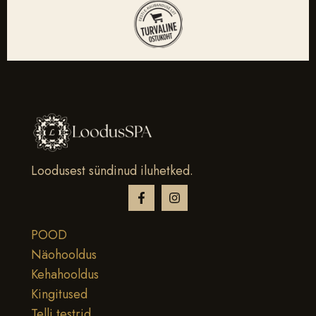
Loodusest sündinud iluhetked.
POOD
Näohooldus
Kehahooldus
Kingitused
Telli testrid