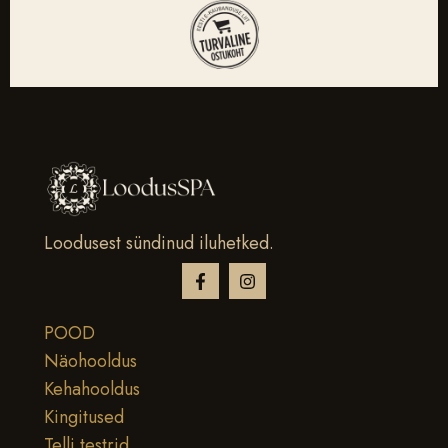
Loodusest sündinud iluhetked.
POOD
Näohooldus
Kehahooldus
Kingitused
Telli testrid