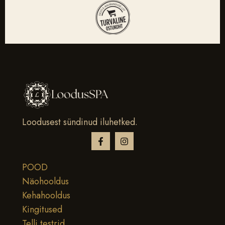
Loodusest sündinud iluhetked.
POOD
Näohooldus
Kehahooldus
Kingitused
Telli testrid