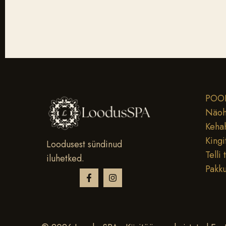
POO
Näoh
Keha
Kingi
Loodusest sündinud
Telli 
iluhetked.
Pakk