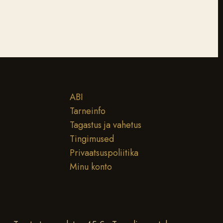
ABI
Tarneinfo
Tagastus ja vahetus
Tingimused
Privaatsuspoliitika
Minu konto