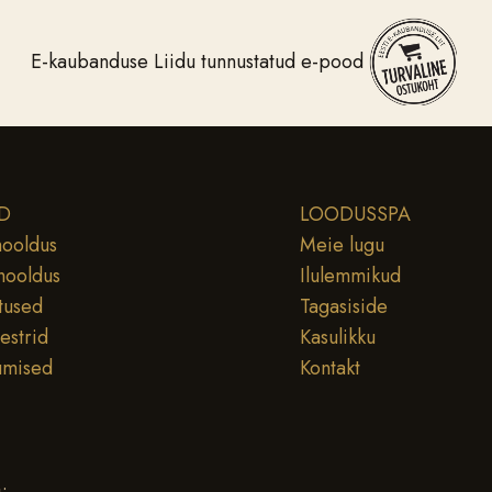
E-kaubanduse Liidu tunnustatud e-pood
D
LOODUSSPA
ooldus
Meie lugu
hooldus
Ilulemmikud
tused
Tagasiside
testrid
Kasulikku
umised
Kontakt