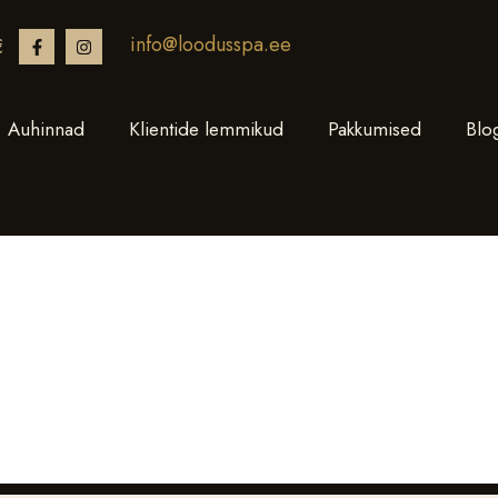
info@loodusspa.ee
€
Auhinnad
Klientide lemmikud
Pakkumised
Blo