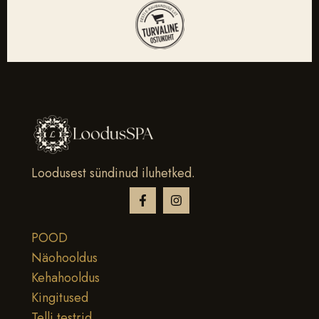
Loodusest sündinud iluhetked.
POOD
Näohooldus
Kehahooldus
Kingitused
Telli testrid