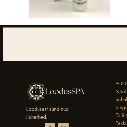
POO
Näoh
Keha
Kingi
Loodusest sündinud
Telli 
iluhetked.
Pakk