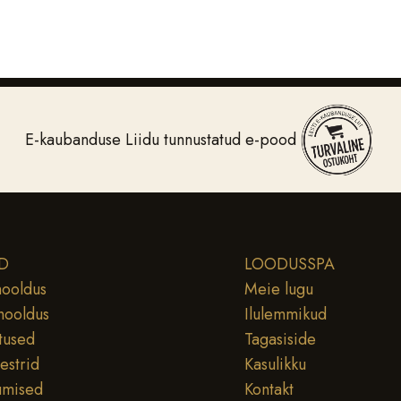
E-kaubanduse Liidu tunnustatud e-pood
D
LOODUSSPA
ooldus
Meie lugu
hooldus
Ilulemmikud
tused
Tagasiside
testrid
Kasulikku
umised
Kontakt