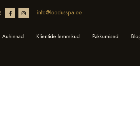
info@loodusspa.ee
€
Auhinnad
Klientide lemmikud
Pakkumised
Blo