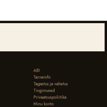
ABI
Tarneinfo
Tagastus ja vahetus
Tingimused
Privaatsuspoliitika
Minu konto