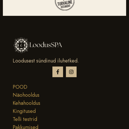
Loodusest sündinud iluhetked.
POOD
Näohooldus
Kehahooldus
Kingitused
Telli testrid
Pakkumised