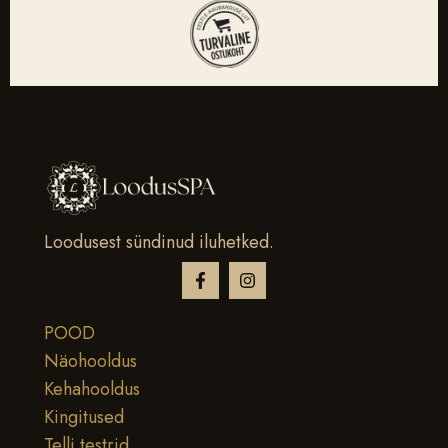
Loodusest sündinud iluhetked.
POOD
Näohooldus
Kehahooldus
Kingitused
Telli testrid