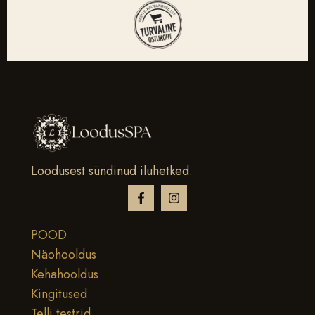
Loodusest sündinud iluhetked.
POOD
Näohooldus
Kehahooldus
Kingitused
Telli testrid