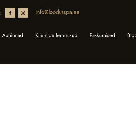
info@loodusspa.ee
€
Auhinnad
Klientide lemmikud
Pakkumised
Blo