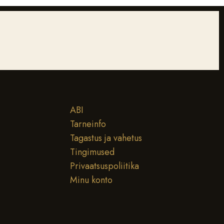
ABI
Tarneinfo
Tagastus ja vahetus
Tingimused
Privaatsuspoliitika
Minu konto