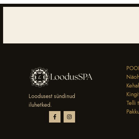
POO
Näoh
Keha
Kingi
Loodusest sündinud
Telli 
iluhetked.
Pakk