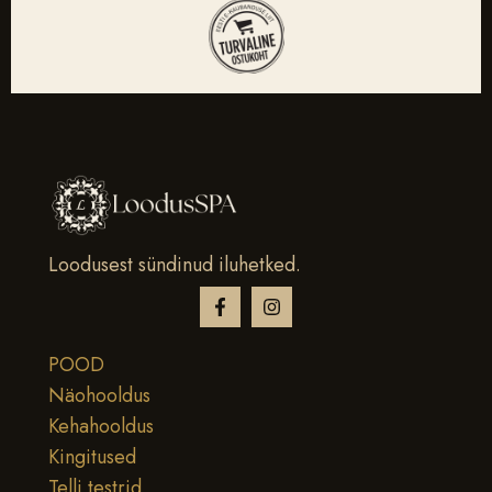
Loodusest sündinud iluhetked.
POOD
Näohooldus
Kehahooldus
Kingitused
Telli testrid