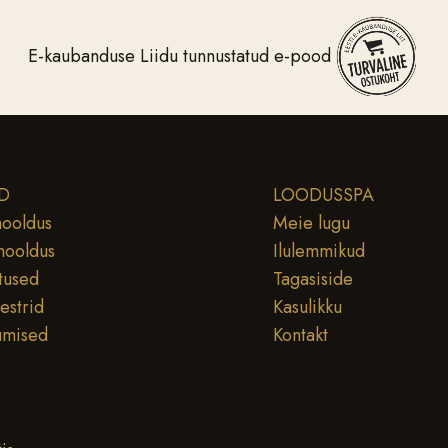
E-kaubanduse Liidu tunnustatud e-pood
D
LOODUSSPA
ooldus
Meie lugu
hooldus
Ilulemmikud
tused
Tagasiside
testrid
Kasulikku
umised
Kontakt