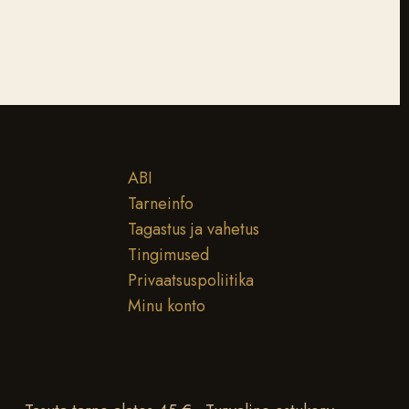
ABI
Tarneinfo
Tagastus ja vahetus
Tingimused
Privaatsuspoliitika
Minu konto