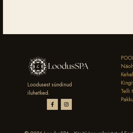
POO
Näoh
Keha
Kingi
Loodusest sündinud
Telli 
iluhetked.
Pakk