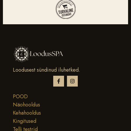
Loodusest sündinud iluhetked.
POOD
Näohooldus
Kehahooldus
Kingitused
Telli testrid