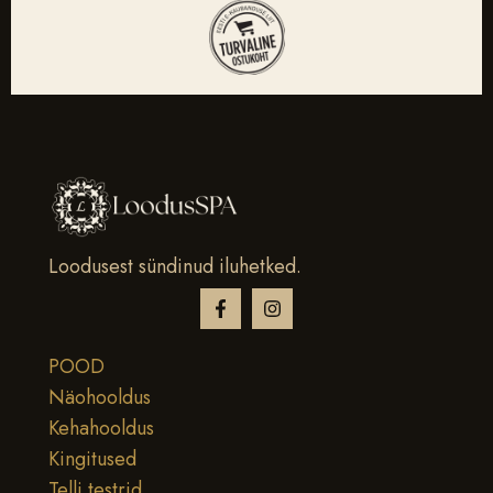
Loodusest sündinud iluhetked.
POOD
Näohooldus
Kehahooldus
Kingitused
Telli testrid