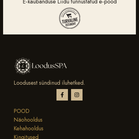
E-kaubanduse Liidu tunnustatud e-pood
Loodusest sündinud iluhetked.
POOD
Näohooldus
Kehahooldus
Kingitused