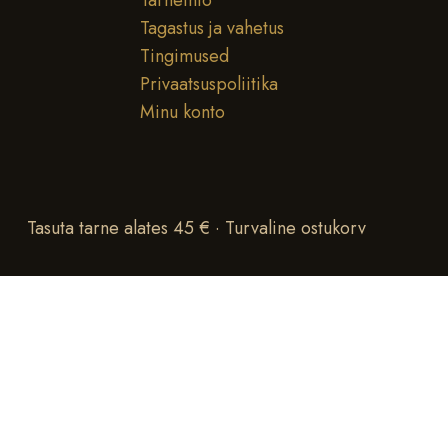
Tarneinfo
Tagastus ja vahetus
Tingimused
Privaatsuspoliitika
Minu konto
Tasuta tarne alates 45 € · Turvaline ostukorv