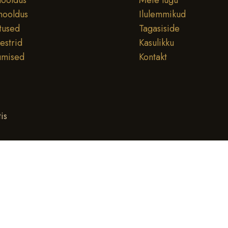
ooldus
Meie lugu
hooldus
Ilulemmikud
tused
Tagasiside
testrid
Kasulikku
umised
Kontakt
is