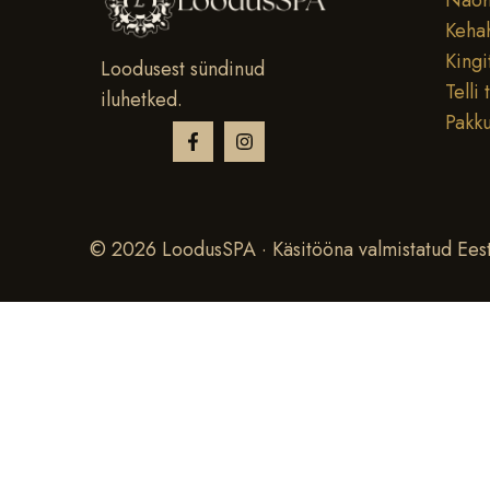
Näoh
Keha
Kingi
Loodusest sündinud
Telli 
iluhetked.
Pakk
© 2026 LoodusSPA · Käsitööna valmistatud Eest