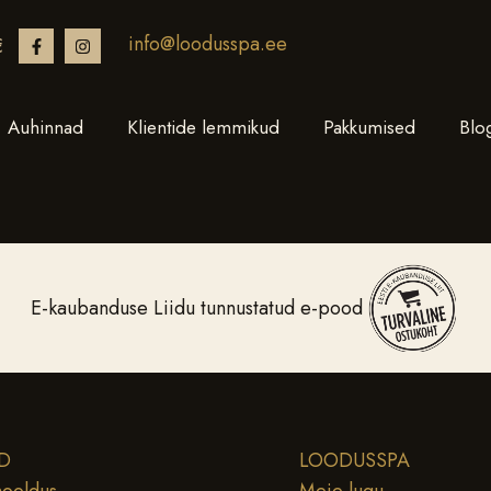
info@loodusspa.ee
€
Auhinnad
Klientide lemmikud
Pakkumised
Blo
E-kaubanduse Liidu tunnustatud e-pood
D
LOODUSSPA